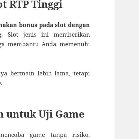
t RTP Tinggi
nakan bonus pada slot dengan
g. Slot jenis ini memberikan
ngga membantu Anda memenuhi
nya bermain lebih lama, tetapi
.
n untuk Uji Game
encoba game tanpa risiko.