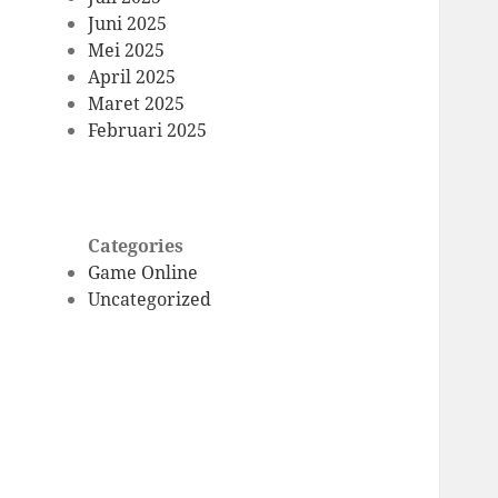
Juni 2025
Mei 2025
April 2025
Maret 2025
Februari 2025
Categories
Game Online
Uncategorized