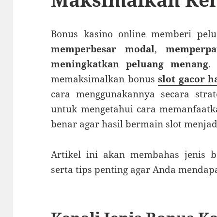
Bonus kasino online memberi pel
memperbesar modal
,
memperpa
meningkatkan peluang menang
.
memaksimalkan bonus
slot gacor ha
cara menggunakannya secara strate
untuk mengetahui cara memanfaatka
benar agar hasil bermain slot menjad
Artikel ini akan membahas jenis b
serta tips penting agar Anda menda