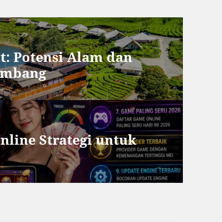
t: Potensi Alam dan
embang
nline Strategi untuk