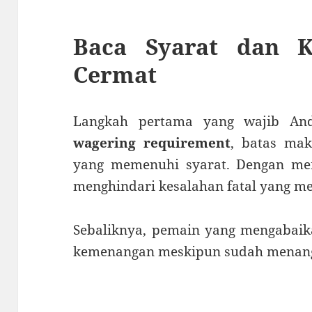
Baca Syarat dan K
Cermat
Langkah pertama yang wajib An
wagering requirement
, batas ma
yang memenuhi syarat. Dengan me
menghindari kesalahan fatal yang m
Sebaliknya, pemain yang mengabaika
kemenangan meskipun sudah menang