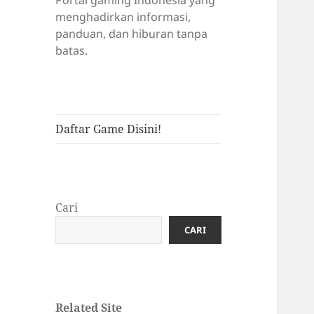
Portal gaming Indonesia yang
menghadirkan informasi,
panduan, dan hiburan tanpa
batas.
Daftar Game Disini!
Cari
CARI
Related Site