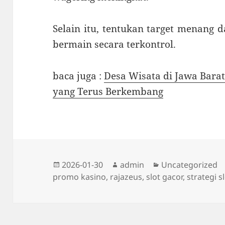
Selain itu, tentukan target menang 
bermain secara terkontrol.
baca juga :
Desa Wisata di Jawa Bara
yang Terus Berkembang
Diposkan
Penulis
Kategori
2026-01-30
admin
Uncategorized
pada
promo kasino
,
rajazeus
,
slot gacor
,
strategi s