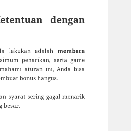
etentuan dengan
da lakukan adalah
membaca
ksimum penarikan, serta game
mahami aturan ini, Anda bisa
embuat bonus hangus.
n syarat sering gagal menarik
 besar.