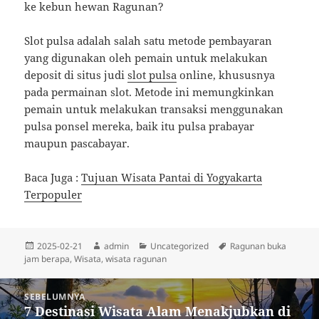
ke kebun hewan Ragunan?
Slot pulsa adalah salah satu metode pembayaran
yang digunakan oleh pemain untuk melakukan
deposit di situs judi
slot pulsa
online, khususnya
pada permainan slot. Metode ini memungkinkan
pemain untuk melakukan transaksi menggunakan
pulsa ponsel mereka, baik itu pulsa prabayar
maupun pascabayar.
Baca Juga :
Tujuan Wisata Pantai di Yogyakarta
Terpopuler
Diposkan
Penulis
Kategori
Tag
2025-02-21
admin
Uncategorized
Ragunan buka
pada
jam berapa
,
Wisata
,
wisata ragunan
Navigasi
SEBELUMNYA
pos
7 Destinasi Wisata Alam Menakjubkan di
Pos