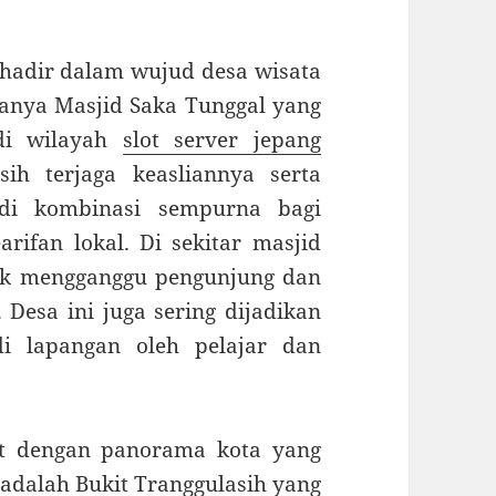
 hadir dalam wujud desa wisata
danya Masjid Saka Tunggal yang
di wilayah
slot server jepang
h terjaga keasliannya serta
di kombinasi sempurna bagi
rifan lokal. Di sekitar masjid
dak mengganggu pengunjung dan
. Desa ini juga sering dijadikan
di lapangan oleh pelajar dan
it dengan panorama kota yang
a adalah Bukit Tranggulasih yang