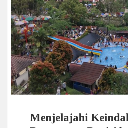
Menjelajahi Keinda