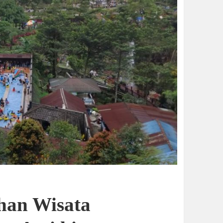
han Wisata