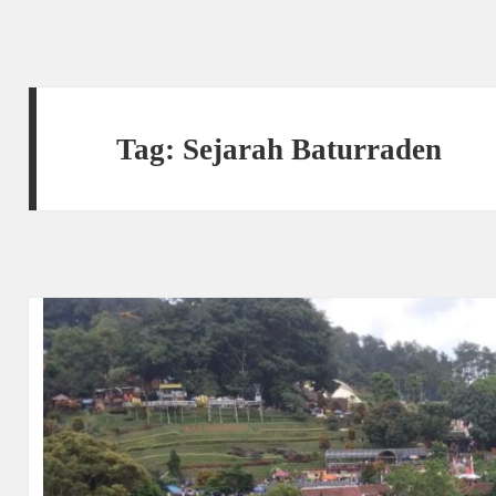
Tag:
Sejarah Baturraden