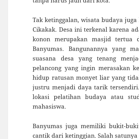
tanpa harus jauh dari kota.
Tak ketinggalan, wisata budaya juga
Cikakak. Desa ini terkenal karena a
konon merupakan masjid tertua 
Banyumas. Bangunannya yang masi
suasana desa yang tenang menja
pelancong yang ingin merasakan kea
hidup ratusan monyet liar yang ti
justru menjadi daya tarik tersendiri
lokasi pelatihan budaya atau stu
mahasiswa.
Banyumas juga memiliki bukit-buk
cantik dari ketinggian. Salah satuny