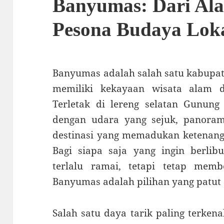
Banyumas: Dari Ala
Pesona Budaya Lok
Banyumas adalah salah satu kabupat
memiliki kekayaan wisata alam 
Terletak di lereng selatan Gunung 
dengan udara yang sejuk, panoram
destinasi yang memadukan ketenanga
Bagi siapa saja yang ingin berlib
terlalu ramai, tetapi tetap mem
Banyumas adalah pilihan yang patut
Salah satu daya tarik paling terke