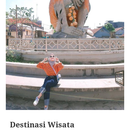
Destinasi Wisata