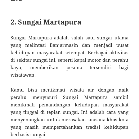
2. Sungai Martapura
Sungai Martapura adalah salah satu sungai utama
yang melintasi Banjarmasin dan menjadi pusat
kehidupan masyarakat setempat. Berbagai aktivitas
di sekitar sungai ini, seperti kapal motor dan perahu
kayu, memberikan pesona tersendiri bagi
wisatawan.
Kamu bisa menikmati wisata air dengan naik
perahu menyusuri Sungai Martapura sambil
menikmati pemandangan kehidupan masyarakat
yang tinggal di tepian sungai. Ini adalah cara yang
menyenangkan untuk merasakan suasana khas kota
yang masih mempertahankan tradisi kehidupan
berbasis sungai.