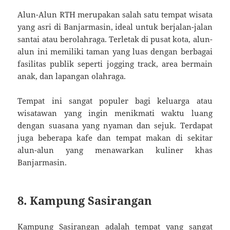
Alun-Alun RTH merupakan salah satu tempat wisata
yang asri di Banjarmasin, ideal untuk berjalan-jalan
santai atau berolahraga. Terletak di pusat kota, alun-
alun ini memiliki taman yang luas dengan berbagai
fasilitas publik seperti jogging track, area bermain
anak, dan lapangan olahraga.
Tempat ini sangat populer bagi keluarga atau
wisatawan yang ingin menikmati waktu luang
dengan suasana yang nyaman dan sejuk. Terdapat
juga beberapa kafe dan tempat makan di sekitar
alun-alun yang menawarkan kuliner khas
Banjarmasin.
8. Kampung Sasirangan
Kampung Sasirangan adalah tempat yang sangat