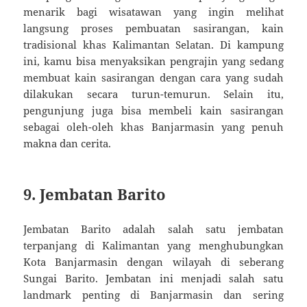
menarik bagi wisatawan yang ingin melihat
langsung proses pembuatan sasirangan, kain
tradisional khas Kalimantan Selatan. Di kampung
ini, kamu bisa menyaksikan pengrajin yang sedang
membuat kain sasirangan dengan cara yang sudah
dilakukan secara turun-temurun. Selain itu,
pengunjung juga bisa membeli kain sasirangan
sebagai oleh-oleh khas Banjarmasin yang penuh
makna dan cerita.
9. Jembatan Barito
Jembatan Barito adalah salah satu jembatan
terpanjang di Kalimantan yang menghubungkan
Kota Banjarmasin dengan wilayah di seberang
Sungai Barito. Jembatan ini menjadi salah satu
landmark penting di Banjarmasin dan sering